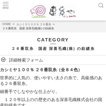
HOME
カシミヤ１００％ ２６番糸
２６番双糸 国産 深喜毛織(株) の紡績糸
CATEGORY
２６番双糸 国産 深喜毛織(株) の紡績糸
詳細検索フォーム
カシミヤ１００％ ２６番双糸（全８４色）
世界的に人気の、使いやすい太さの糸で、高級感のあ
る２６番双糸。
細番手でしなやかな仕上がり。
１２０年以上のの歴史のある深喜毛織株式会社の国
産紡績糸です。