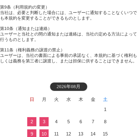
第9条（利用規約の変更）
当社は、必要と判断した場合には、ユーザーに通知することなくいつで
も本規約を変更することができるものとします。
第10条（通知または連絡）
ユーザーと当社との間の通知または連絡は、当社の定める方法によって
行うものとします。
第11条（権利義務の譲渡の禁止）
ユーザーは、当社の書面による事前の承諾なく、本規約に基づく権利も
しくは義務を第三者に譲渡し、または担保に供することはできません。
2026年08月
日
月
火
水
木
金
土
1
2
3
4
5
6
7
8
9
10
11
12
13
14
15