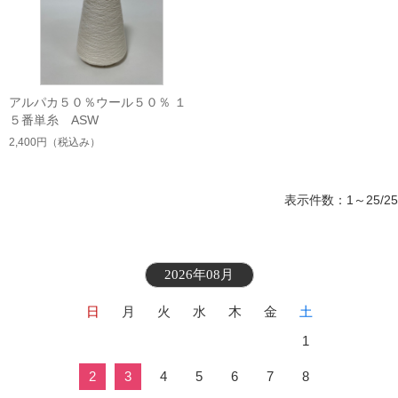
アルパカ５０％ウール５０％ １
５番単糸 ASW
2,400円
（税込み）
表示件数：1～25/25
2026年08月
日
月
火
水
木
金
土
1
2
3
4
5
6
7
8