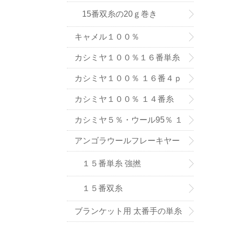
15番双糸の20ｇ巻き
キャメル１００％
カシミヤ１００％１６番単糸
（手織り用） ６色
カシミヤ１００％ １６番４ｐ
ｌｙ手編み用（中細タイプ）
カシミヤ１００％ １４番糸
（在庫限りで販売終了）
カシミヤ５％・ウール95％ １
６番単糸
アンゴラウールフレーキヤー
ン １５番糸
１５番単糸 強撚
１５番双糸
ブランケット用 太番手の単糸