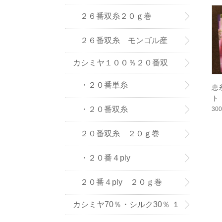
(株) の紡績糸
２６番双糸２０ｇ巻
２６番双糸 モンゴル産
カシミヤ１００％２０番双
糸・単糸
・２０番単糸
恵
ト
・２０番双糸
30
２０番双糸 ２０ｇ巻
・２０番４ply
２０番４ply ２０ｇ巻
カシミヤ70％・シルク30％ １