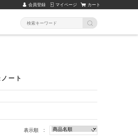
会員登録
マイページ
カート
Y
録ノート
表示順 :