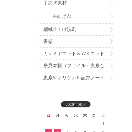
手紡ぎ素材
・手紡ぎ糸
縮絨仕上げ洗剤
書籍
カシミヤニット＆Yak ニット
小物お買い得
糸見本帳（ファイル）実糸と
織地見本付き
恵糸やオリジナル記録ノート
2026年08月
日
月
火
水
木
金
土
1