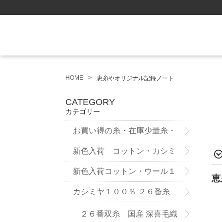
HOME
恵糸やオリジナル記録ノート
CATEGORY
カテゴリー
お買い得の糸・在庫少量糸・
試作品
新色入荷 コットン・カシミ
ヤ ７５番糸3ply
新色入荷コットン・ウール１
恵
２番双糸
カシミヤ１００％ ２６番糸
２６番双糸 国産 深喜毛織