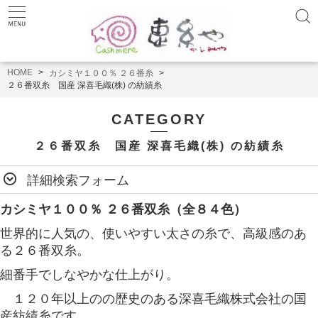
HOME
カシミヤ１００％ ２６番糸
２６番双糸 国産 深喜毛織(株) の紡績糸
CATEGORY
２６番双糸 国産 深喜毛織(株) の紡績糸
詳細検索フォーム
カシミヤ１００％ ２６番双糸（全８４色）
世界的に人気の、使いやすい太さの糸で、高級感のあ
る２６番双糸。
細番手でしなやかな仕上がり。
１２０年以上のの歴史のある深喜毛織株式会社の国
産紡績糸です。