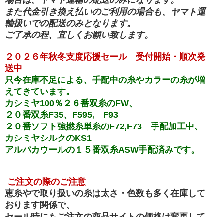
場合は、ヤマト運輸の配送のみになります。
また代金引き換え払いのご利用の場合も、ヤマト運
輸扱いでの配送のみとなります
。
ご了承の程、宜しくお願い致します。
２０２６年秋冬支度応援セール 受付開始・順次発
送中
只今在庫不足による、手配中の糸やカラーの糸が増
えてきています。
カシミヤ100％２６番双糸のFW、
２０番双糸F35、F595, F93
２０番ソフト強撚糸単糸のF72,F73 手配加工中、
カシミヤシルクのKS1
アルパカウールの１５番双糸ASW手配済みです。
ご注文の際のご注意
恵糸やで取り扱いの糸は太さ・色数も多く在庫して
おります関係で、
セール時にもご注文の商品サイトの価格は変更して