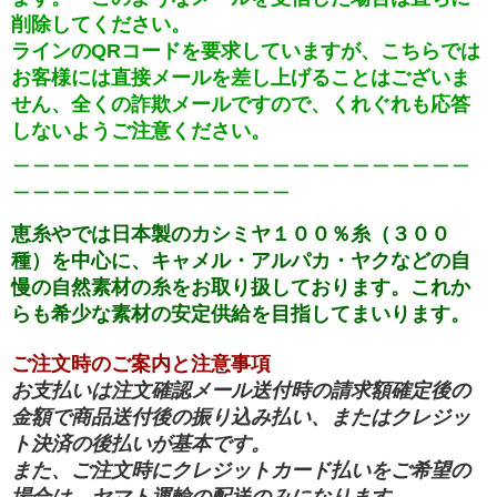
削除してください。
ラインのQRコードを要求していますが、こちらでは
お客様には直接メールを差し上げることはございま
せん、全くの詐欺メールですので、くれぐれも
応答
しないようご注意ください。
＿＿＿＿＿＿＿＿＿＿＿＿＿＿＿＿＿＿＿＿＿＿＿
＿＿＿＿＿＿＿＿＿＿＿＿＿＿
恵糸やでは日本製のカシミヤ１００％糸（３００
種）を中心に、キャメル・アルパカ・ヤクなどの自
慢の自然素
材の糸をお取り扱しております。
これか
らも希少な素材の安定供給を目指してまいります。
ご注文時のご案内と注意事項
お支払いは
注文確認メール
送付時の請求額確定後の
金額で商品送付後の振り込み払い、またはクレジッ
ト決済の
後払いが基本です。
また、ご注文時にクレジットカード払いを
ご希望の