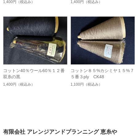
1,400円
（税込み）
1,400円
（税込み）
コットン40％ウール60％１２番
コットン８５%カシミヤ１５% 7
双糸の黒
５番３ply CK48
1,400円
（税込み）
1,100円
（税込み）
有限会社 アレンジアンドプランニング 恵糸や