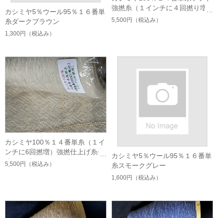
強撚糸（１インチに４回撚り増
カシミヤ5％ウール95％１６番単
し）
5,500円
（税込み）
糸ダークブラウン
1,300円
（税込み）
カシミヤ100％１４番単糸（１イ
ンチに6回撚増）強撚仕上げ糸生
カシミヤ5％ウール95％１６番単
成り 在庫のみ
5,500円
（税込み）
糸スモークグレー
1,600円
（税込み）