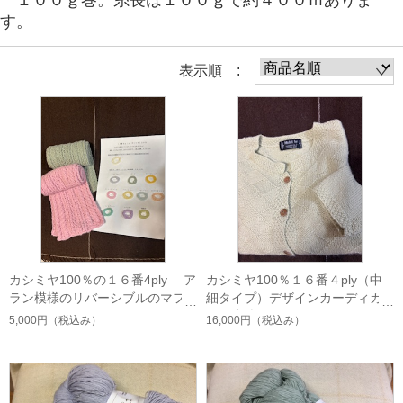
す。
表示順 :
カシミヤ100％の１６番4ply ア
カシミヤ100％１６番４ply（中
ラン模様のリバーシブルのマフ
細タイプ）デザインカーディガ
ラー70ｇ
ンの糸編み図のキット
5,000円
（税込み）
16,000円
（税込み）