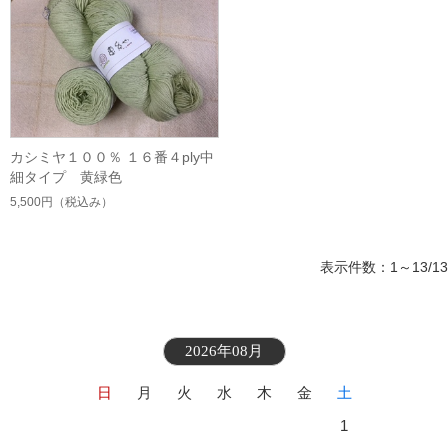
カシミヤ１００％ １６番４ply中
細タイプ 黄緑色
5,500円
（税込み）
表示件数：1～13/13
2026年08月
日
月
火
水
木
金
土
1