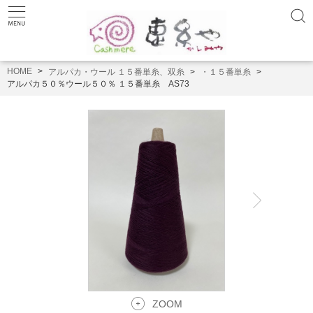
HOME
アルパカ・ウール １５番単糸、双糸
・１５番単糸
アルパカ５０％ウール５０％ １５番単糸 AS73
ZOOM