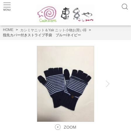
HOME
カシミヤニット＆Yak ニット小物お買い得
指先カバー付きストライプ手袋 ブルー/ネイビー
ZOOM