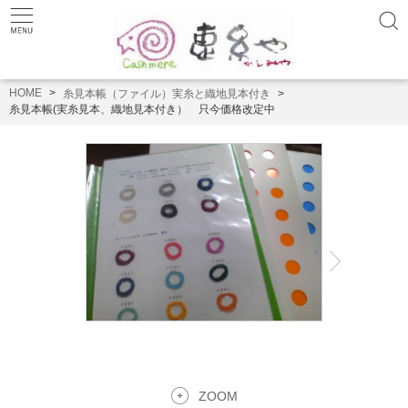
HOME
糸見本帳（ファイル）実糸と織地見本付き
糸見本帳(実糸見本、織地見本付き） 只今価格改定中
ZOOM